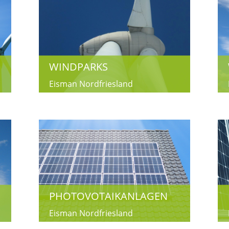
WINDPARKS
Eisman Nordfriesland
PHOTOVOTAIKANLAGEN
Eisman Nordfriesland