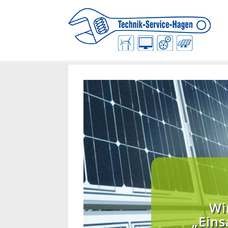
Wi
„Eins